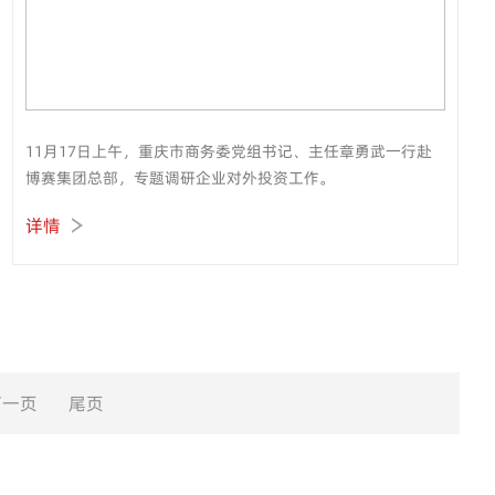
11月17日上午，重庆市商务委党组书记、主任章勇武一行赴
博赛集团总部，专题调研企业对外投资工作。
详情
下一页
尾页