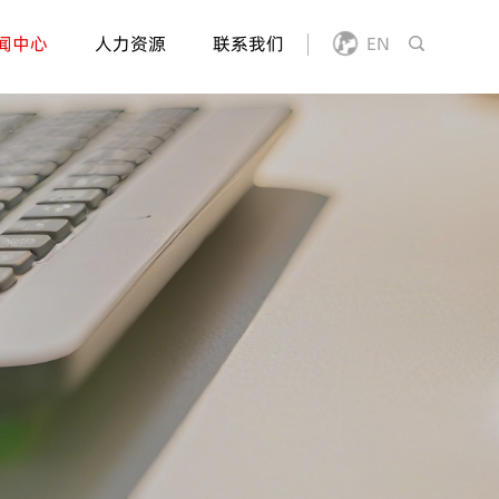
闻中心
人力资源
联系我们
EN