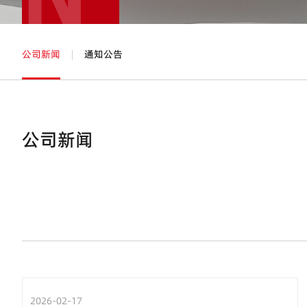
公司新闻
通知公告
公司新闻
2026-02-17