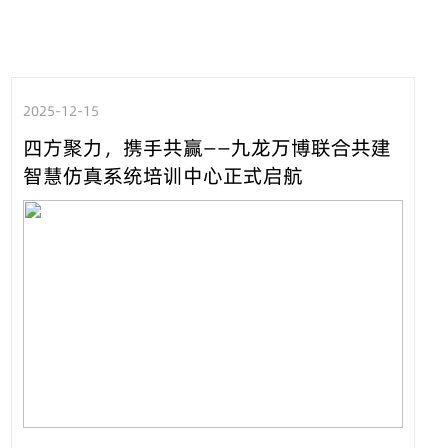
2025-12-15
四方聚力，携手共赢——九龙万博联合共建
智慧仿真系统培训中心正式启航