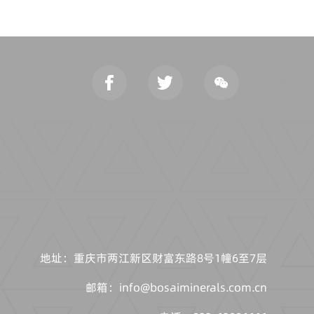
地址：重庆市两江新区财富东路8号1幢6至7层
邮箱：info@bosaiminerals.com.cn