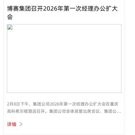
博赛集团召开2026年第一次经理办公扩大
会
2月8日下午，集团公司2026年第一次经理办公扩大会在重庆
高科希尔顿酒店召开。集团公司全体高管出席会议，集团公司
董事长袁志伦主持会议并发表重要讲话。
详情