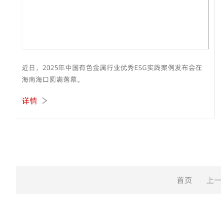
近日，2025年中国有色金属行业优秀ESG实践案例发布会在
海南海口圆满落幕。
详情
首页
上