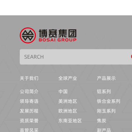
关于我们
全球产业
产品展示
公司简介
中国
铝系列
领导寄语
美洲地区
铁合金系列
发展历程
欧洲地区
刚玉系列
资质荣誉
东南亚地区
焦炭
高管风采
副产品