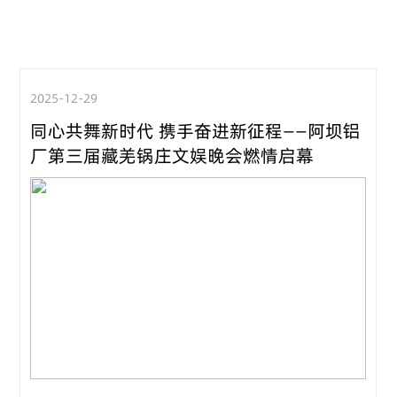
2025-12-29
同心共舞新时代 携手奋进新征程——阿坝铝
厂第三届藏羌锅庄文娱晚会燃情启幕