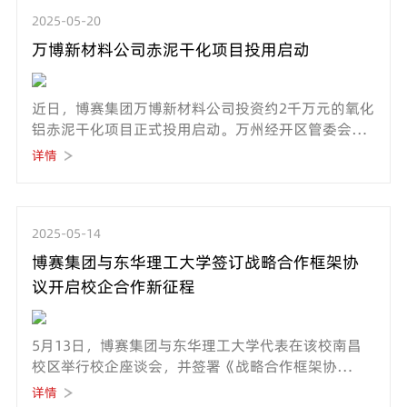
2025-05-20
万博新材料公司赤泥干化项目投用启动
近日，博赛集团万博新材料公司投资约2千万元的氧化
铝赤泥干化项目正式投用启动。万州经开区管委会副
主任侯龙、创新发展局局长冉仕伟、应急环保局局长
详情
易中明，以及博赛集团常务副总经理兼万博新材料公
司厂长陈国友、博赛集团总经理助理兼万博新材料常
务副厂长余翼等相关科室、车间、外协单位等共计百
2025-05-14
余人参加了投用仪式。
博赛集团与东华理工大学签订战略合作框架协
议开启校企合作新征程
5月13日，博赛集团与东华理工大学代表在该校南昌
校区举行校企座谈会，并签署《战略合作框架协
议》、《博赛基金协议书》及人才培养协议等文件。
详情