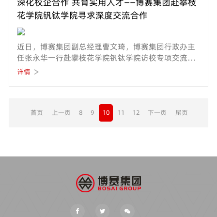
深化校企合作 共育实用人才——博赛集团赴攀枝
花学院钒钛学院寻求深度交流合作
近日，博赛集团副总经理曹文琦，博赛集团行政办主
任张永华一行赴攀枝花学院钒钛学院访校专项交流。
攀枝花学院副院长王兵、钒钛学院党委书记王鹃、副
详情
书记蒲洪等主要校领导热情接待并参与座谈。双方围
绕人才培养、校企协同育人、产学研合作等议题展开
深入探讨，共同探索校企合作新路径。
首页
上一页
8
9
10
11
12
下一页
尾页