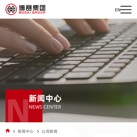
EN
N
新
闻
中
心
NEWS CENTER
新闻中心
公司新闻